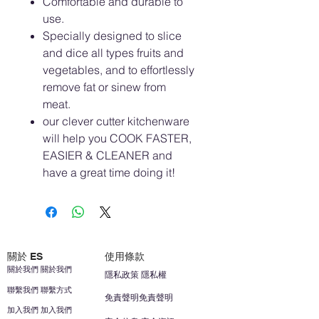
Comfortable and durable to
use.
Specially designed to slice
and dice all types fruits and
vegetables, and to effortlessly
remove fat or sinew from
meat.
our clever cutter kitchenware
will help you COOK FASTER,
EASIER & CLEANER and
have a great time doing it!
關於 ES
使用條款
關於我們 關於我們
隱私政策 隱私權
聯繫我們 聯繫方式
免責聲明免責聲明
加入我們 加入我們