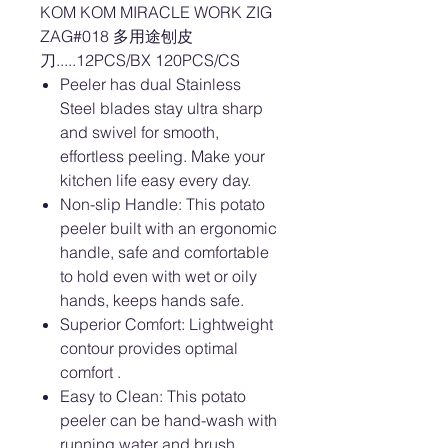
KOM KOM MIRACLE WORK ZIG
ZAG#018 多用途刨皮
刀.....12PCS/BX 120PCS/CS
Peeler has dual Stainless
Steel blades stay ultra sharp
and swivel for smooth,
effortless peeling. Make your
kitchen life easy every day.
Non-slip Handle: This potato
peeler built with an ergonomic
handle, safe and comfortable
to hold even with wet or oily
hands, keeps hands safe.
Superior Comfort: Lightweight
contour provides optimal
comfort .
Easy to Clean: This potato
peeler can be hand-wash with
running water and brush.