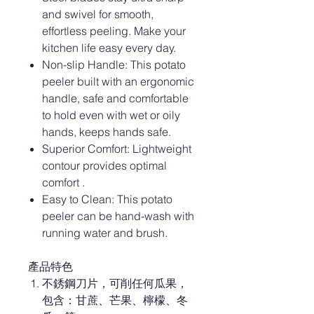
and swivel for smooth,
effortless peeling. Make your
kitchen life easy every day.
Non-slip Handle: This potato
peeler built with an ergonomic
handle, safe and comfortable
to hold even with wet or oily
hands, keeps hands safe.
Superior Comfort: Lightweight
contour provides optimal
comfort .
Easy to Clean: This potato
peeler can be hand-wash with
running water and brush.
產品特色
不銹鋼刀片，可削任何瓜果，
包含：甘蔗、芒果、檸檬、冬