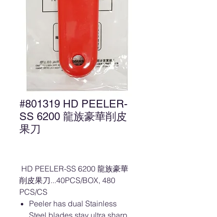
#801319 HD PEELER-
SS 6200 龍族豪華削皮
果刀
HD PEELER-SS 6200 龍族豪華
削皮果刀...40PCS/BOX, 480
PCS/CS
Peeler has dual Stainless
Steel blades stay ultra sharp