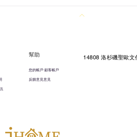
回到頂部
幫助
14808 洛杉磯聖
歐文
您的帳戶 顧客帳戶
明
反饋意見意見
訊