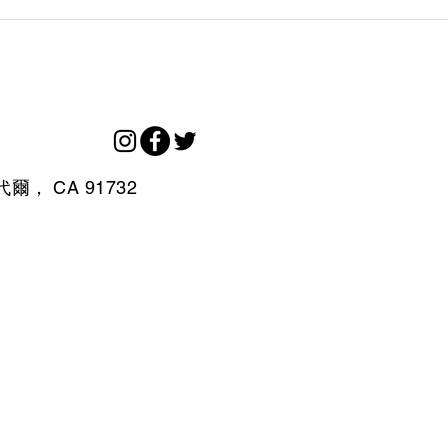
代爾，
CA
91732