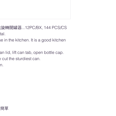
旋轉開罐器...12PC/BX, 144 PCS/CS
al.
e in the kitchen. It is a good kitchen
id, lift can tab, open bottle cap.
y cut the sturdiest can.
en.
速簡單