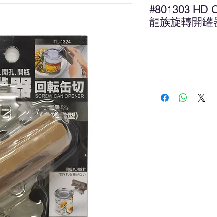
#801303 HD 
龍族旋轉開罐
新