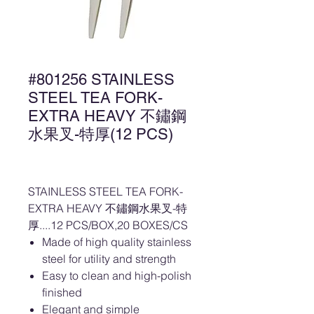
#801256 STAINLESS
STEEL TEA FORK-
EXTRA HEAVY 不鏽鋼
水果叉-特厚(12 PCS)
STAINLESS STEEL TEA FORK-
EXTRA HEAVY 不鏽鋼水果叉-特
厚....12 PCS/BOX,20 BOXES/CS
Made of high quality stainless
steel for utility and strength
Easy to clean and high-polish
finished
Elegant and simple