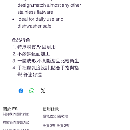
design,match almost any other
stainless flatware
ldeal for daily use and
dishwasher safe
產品特色
特厚材質,堅固耐用
不銹鋼鏡面加工
一體成形,不意斷裂且比較衛生
手把處弧度設計,貼合手指與指
彎,舒適好握
關於 ES
使用條款
關於我們 關於我們
隱私政策 隱私權
聯繫我們 聯繫方式
免責聲明免責聲明