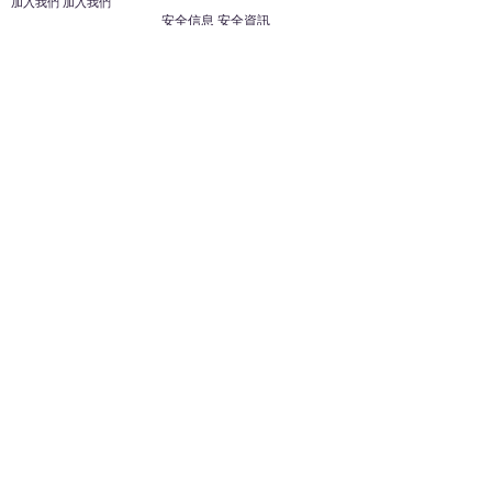
加入我們 加入我們
安全信息 安全資訊
加入我們 加入我們
幫助
您的帳戶 顧客帳戶
反饋意見意見
ES家居用品公司
回到頂部
14808 洛杉磯聖
歐文代爾，
CA
91732