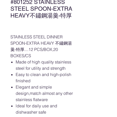
#801252 STAINLESS
STEEL SPOON-EXTRA
HEAVY不鏽鋼湯羹-特厚
STAINLESS STEEL DINNER
SPOON-EXTRA HEAVY 不鏽鋼湯
羹-特厚....12 PCS/BOX,20
BOXES/CS
Made of high quality stainless
steel for utility and strength
Easy to clean and high-polish
finished
Elegant and simple
design,match almost any other
stainless flatware
ldeal for daily use and
dishwasher safe