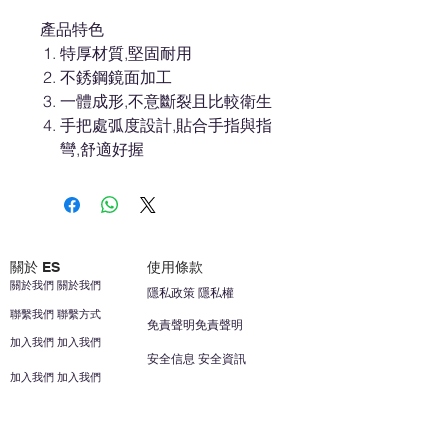
產品特色
特厚材質,堅固耐用
不銹鋼鏡面加工
一體成形,不意斷裂且比較衛生
手把處弧度設計,貼合手指與指
彎,舒適好握
關於 ES
使用條款
關於我們 關於我們
隱私政策 隱私權
聯繫我們 聯繫方式
免責聲明免責聲明
加入我們 加入我們
安全信息 安全資訊
加入我們 加入我們
幫助