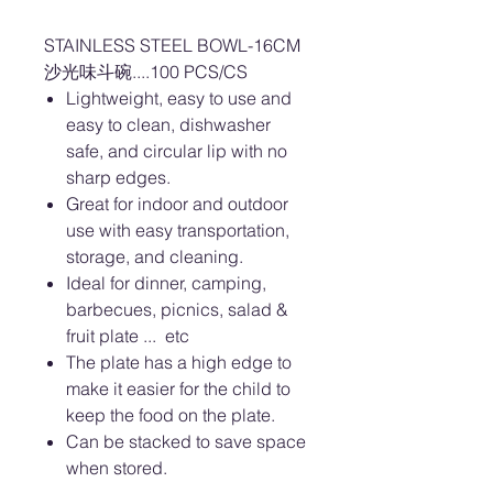
STAINLESS STEEL BOWL-16CM
沙光味斗碗....100 PCS/CS
Lightweight, easy to use and
easy to clean, dishwasher
safe, and circular lip with no
sharp edges.
Great for indoor and outdoor
use with easy transportation,
storage, and cleaning.
Ideal for dinner, camping,
barbecues, picnics, salad &
fruit plate ... etc
The plate has a high edge to
make it easier for the child to
keep the food on the plate.
Can be stacked to save space
when stored.