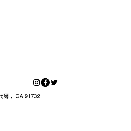
代爾，
CA
91732