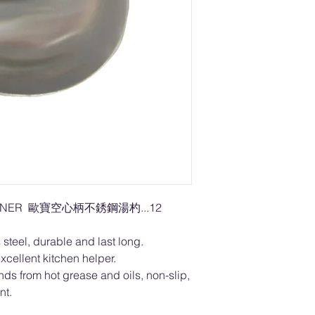
 TURNER 歐寶空心柄不銹鋼湯杓...12
steel, durable and last long.
xcellent kitchen helper.
ds from hot grease and oils, non-slip,
nt.