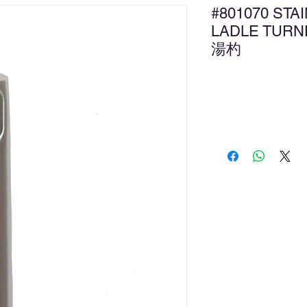
#801070 STA
LADLE TU
湯杓
新