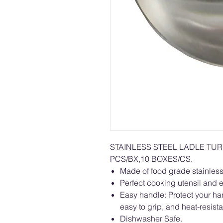
STAINLESS STEEL LADLE
PCS/BX,10 BOXES/CS.
Made of food grade stainless 
Perfect cooking utensil and e
Easy handle: Protect your han
easy to grip, and heat-resista
Dishwasher Safe.