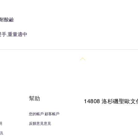
,耐酸鹼
手,重量適中
回到頂部
幫助
14808 洛杉磯聖
歐文
您的帳戶 顧客帳戶
明
反饋意見意見
訊