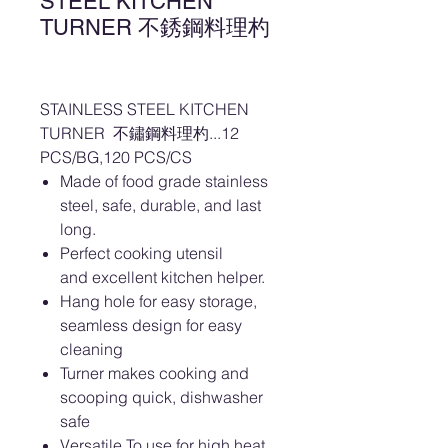
STEEL KITCHEN
TURNER 不銹鋼料理杓
STAINLESS STEEL KITCHEN
TURNER 不鏽鋼料理杓...12
PCS/BG,120 PCS/CS
Made of food grade stainless
steel, safe, durable, and last
long.
Perfect cooking utensil
and excellent kitchen helper.
Hang hole for easy storage,
seamless design for easy
cleaning
Turner makes cooking and
scooping quick, dishwasher
safe
Versatile To use for high heat