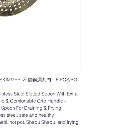
 /SKIMMER 不鏽鋼漏孔勺....5 PCS/BG,
nless Steel Slotted Spoon With Extra
ole & Comfortable Grip Handle -
 Spoon For Draining & Frying
ss steel, safe and healthy.
hetti, hot pot, Shabu Shabu, and frying