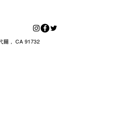
代爾，
CA
91732