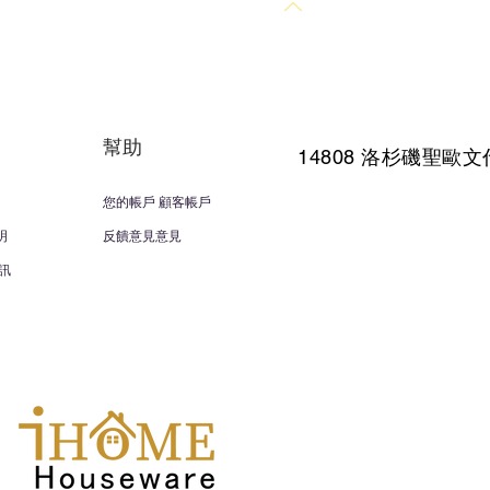
回到頂部
幫助
14808 洛杉磯聖
歐文
您的帳戶 顧客帳戶
明
反饋意見意見
訊