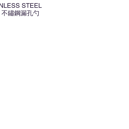
INLESS STEEL
16 不鏽鋼漏孔勺
增至願望清單