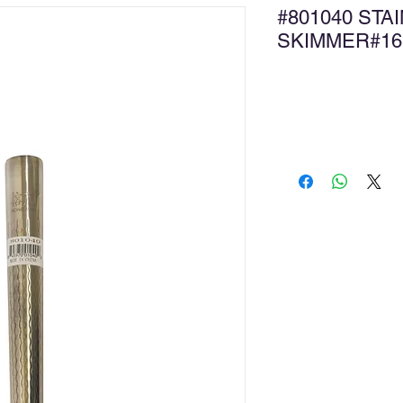
#801040 STA
SKIMMER#
新