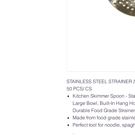
STAINLESS STEEL STRAINER
50 PCS/ CS
Kitchen Skimmer Spoon - Stai
Large Bowl, Built-In Hang H
Durable Food Grade Strainer
Made from food grade stainle
Perfect tool for noodle, spag
.