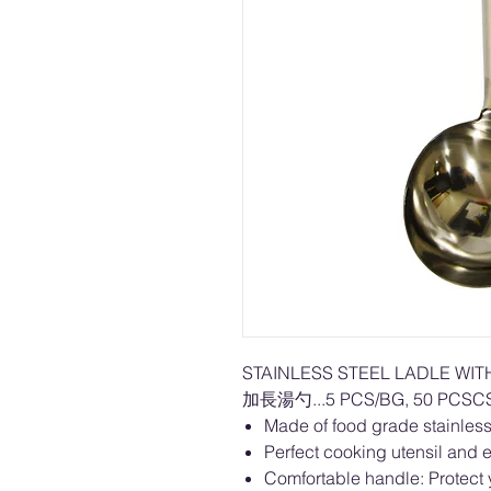
STAINLESS STEEL LADLE W
加長湯勺...5 PCS/BG, 50 PCSC
Made of food grade stainless 
Perfect cooking utensil and e
Comfortable handle: Protect 