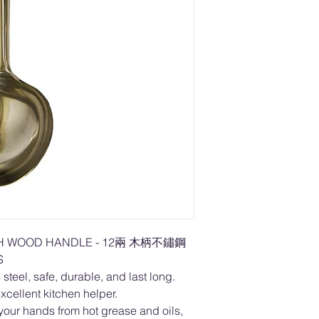
ITH WOOD HANDLE - 12兩 木柄不鏽鋼
S
steel, safe, durable, and last long.
xcellent kitchen helper.
your hands from hot grease and oils,