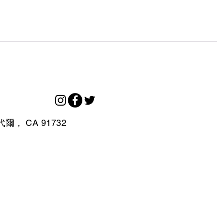
代爾，
CA
91732