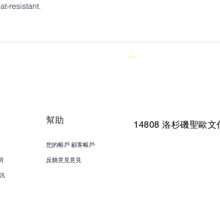
at-resistant.
回到頂部
幫助
14808 洛杉磯聖
歐文
您的帳戶 顧客帳戶
明
反饋意見意見
訊