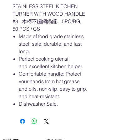
STAINLESS STEEL KITCHEN
TURNER WITH WOOD HANDLE
#3 木柄不鏽鋼鍋鏟....5PC/BG,
50 PCS / CS
Made of food grade stainless
steel, safe, durable, and last
long.
Perfect cooking utensil
and excellent kitchen helper.
Comfortable handle: Protect
your hands from hot grease
and oils, non-slip, easy to grip,
and heat-resistant.
Dishwasher Safe.