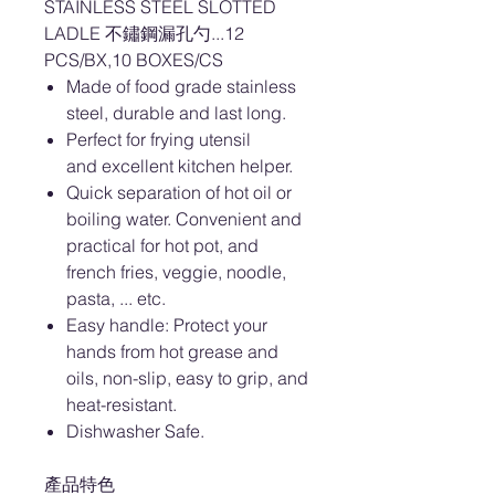
STAINLESS STEEL SLOTTED
LADLE 不鏽鋼漏孔勺...12
PCS/BX,10 BOXES/CS
Made of food grade stainless
steel, durable and last long.
Perfect for frying utensil
and excellent kitchen helper.
Quick separation of hot oil or
boiling water. Convenient and
practical for hot pot, and
french fries, veggie, noodle,
pasta, ... etc.
Easy handle: Protect your
hands from hot grease and
oils, non-slip, easy to grip, and
heat-resistant.
Dishwasher Safe.
產品特色