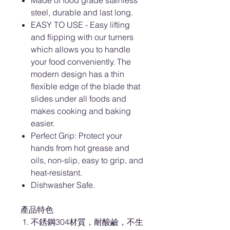
Made of food grade stainless
steel, durable and last long.
EASY TO USE - Easy lifting
and flipping with our turners
which allows you to handle
your food conveniently. The
modern design has a thin
flexible edge of the blade that
slides under all foods and
makes cooking and baking
easier.
Perfect Grip: Protect your
hands from hot grease and
oils, non-slip, easy to grip, and
heat-resistant.
Dishwasher Safe.
產品特色
不銹鋼304材質，耐酸鹼，不生