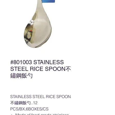
#801003 STAINLESS
STEEL RICE SPOON不
鏽鋼飯勺
STAINLESS STEEL RICE SPOON
不鏽鋼飯勺..12
PCS/BX,6BOXES/CS