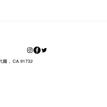
代爾，
CA
91732