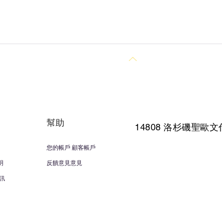
回到頂部
幫助
14808 洛杉磯聖
歐文
您的帳戶 顧客帳戶
明
反饋意見意見
訊