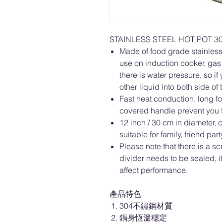
STAINLESS STEEL HOT POT
Made of food grade stainless 
use on induction cooker, gas
there is water pressure, so if
other liquid into both side of
Fast heat conduction, long fo
covered handle prevent you f
12 inch / 30 cm in diameter, 
suitable for family, friend par
Please note that there is a s
divider needs to be sealed, 
affect performance.
產品特色
304不鏽鋼材質
鍋身恆溫穩定