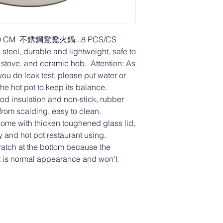
 30 CM 不銹鋼鴛鴦火鍋...8 PCS/CS
steel, durable and lightweight, safe to
 stove, and ceramic hob. Attention: As
 you do leak test, please put water or
 the hot pot to keep its balance.
od insulation and non-stick, rubber
rom scalding, easy to clean.
come with thicken toughened glass lid,
ty and hot pot restaurant using.
cratch at the bottom because the
it is normal appearance and won’t