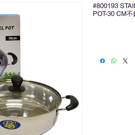
#800193 STA
POT-30 CM
新