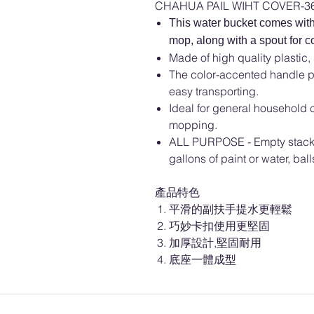
CHAHUA PAIL WIHT COVER-3
This water bucket comes wit
mop, along with a spout for c
Made of high quality plastic,
The color-accented handle pr
easy transporting.
Ideal for general household c
mopping.
ALL PURPOSE - Empty stackin
gallons of paint or water, bal
產品特色
平滑的副扶手提水更輕鬆
巧妙卡扣使用更堅固
加厚設計,堅固耐用
底座一體成型