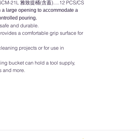
6CM-21L 雅致提桶(含蓋).....12 PCS/CS
h a large opening to accommodate a
ontrolled pouring.
 safe and durable.
ovides a comfortable grip surface for
leaning projects or for use in
g bucket can hold a tool supply,
ls and more.