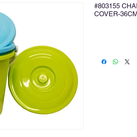
#803155 CHA
COVER-36C
新