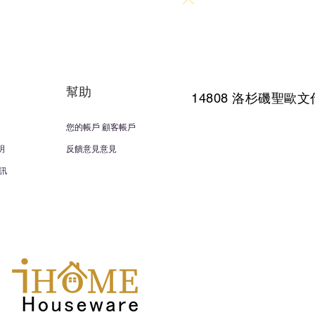
回到頂部
幫助
14808 洛杉磯聖
歐文
您的帳戶 顧客帳戶
明
反饋意見意見
訊