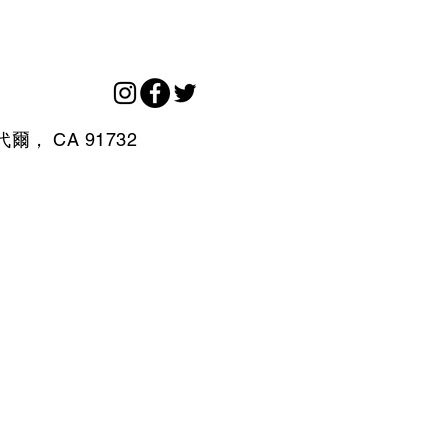
代爾，
CA
91732