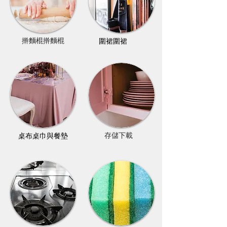
擀麵棍擀麵棍
圍裙圍裙
桌布桌巾與餐墊
存儲下載