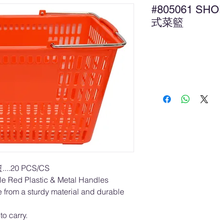
#805061 SH
式菜籃
新
..20 PCS/CS
e Red Plastic & Metal Handles
e from a sturdy material and durable
to carry.