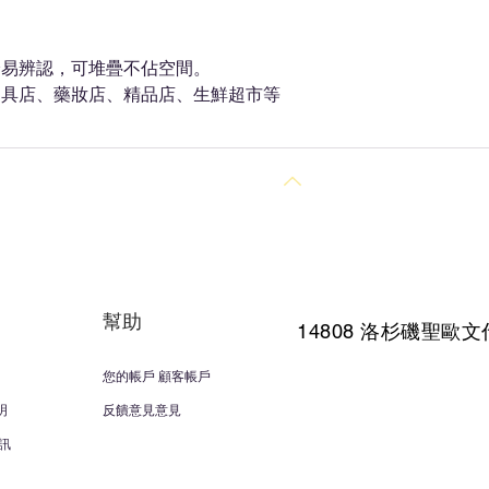
身易辨認，可堆疊不佔空間。
文具店、藥妝店、精品店、生鮮超市等
回到頂部
幫助
14808 洛杉磯聖
歐文
您的帳戶 顧客帳戶
明
反饋意見意見
訊