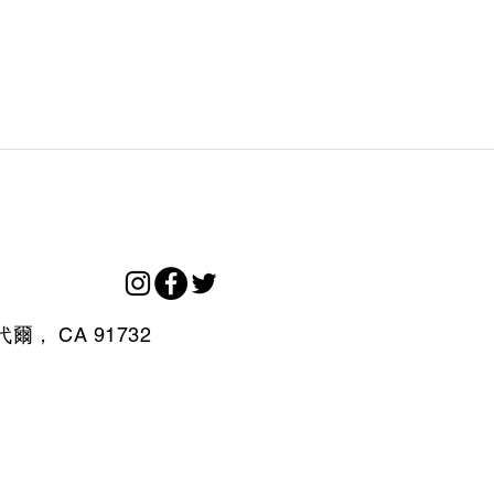
代爾，
CA
91732