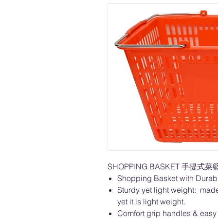
SHOPPING BASKET 手提式菜籃..
Shopping Basket with Durabl
Sturdy yet light weight: mad
yet it is light weight.
Comfort grip handles & easy 